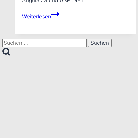
AngularJS und ASP .NET.
Highcharts
Weiterlesen
SVG
zu
Base64
Suchen
PNG
nach:
konvertieren
für
Drag
&
Drop
Funktion