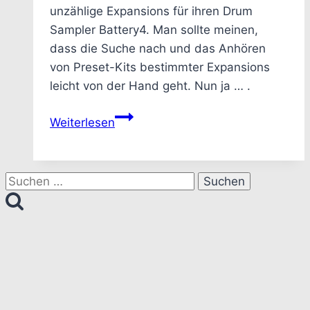
unzählige Expansions für ihren Drum
Sampler Battery4. Man sollte meinen,
dass die Suche nach und das Anhören
von Preset-Kits bestimmter Expansions
leicht von der Hand geht. Nun ja … .
Native
Weiterlesen
Instruments
–
Wie
Suchen
man
nach:
ein
bestimmtes
Kit
in
einer
Battery