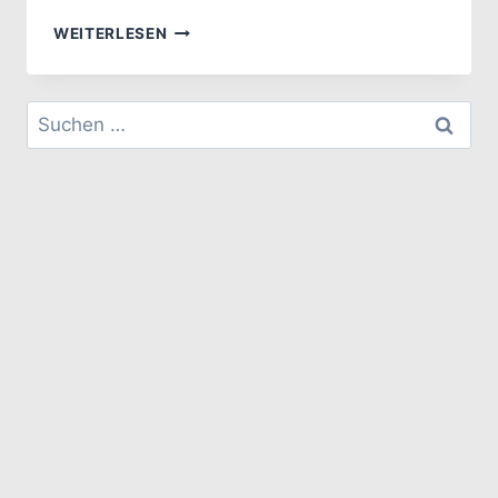
WINDOWS
WEITERLESEN
–
WIE
MAN
Suchen
SEIN
nach:
WLAN
VERWENDET
WENN
MAN
GLEICHZEITIG
EINE
AKTIVE
ETHERNET
KABELVERBINDUNG
HAT