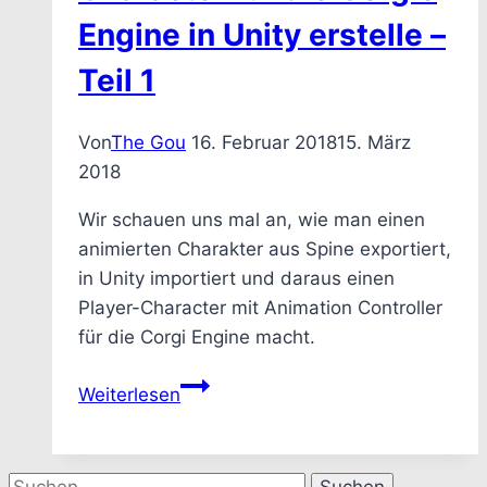
in
Engine in Unity erstelle –
Unity
Teil 1
erstelle
–
Teil
Von
The Gou
16. Februar 2018
15. März
2
2018
Wir schauen uns mal an, wie man einen
animierten Charakter aus Spine exportiert,
in Unity importiert und daraus einen
Player-Character mit Animation Controller
für die Corgi Engine macht.
Wie
Weiterlesen
ich
aus
einer
Suchen