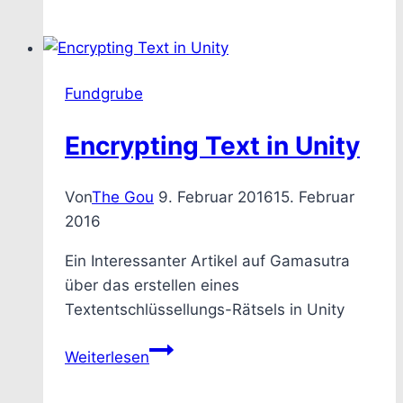
Editors
–
Tools
zum
Fundgrube
Erstellen
eigener
Encrypting Text in Unity
Schriften
Von
The Gou
9. Februar 2016
15. Februar
2016
Ein Interessanter Artikel auf Gamasutra
über das erstellen eines
Textentschlüssellungs-Rätsels in Unity
Encrypting
Weiterlesen
Text
in