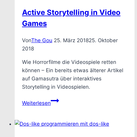
Object
Active Storytelling in Video
Game
Games
Tutorial
(Teil
2)
Von
The Gou
25. März 2018
25. Oktober
2018
Wie Horrorfilme die Videospiele retten
können – Ein bereits etwas älterer Artikel
auf Gamasutra über interaktives
Storytelling in Videospielen.
Active
Weiterlesen
Storytelling
in
Video
Games