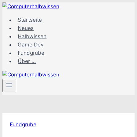
Zum
Inhalt
Startseite
springen
Neues
Halbwissen
Game Dev
Fundgrube
Über …
Fundgrube