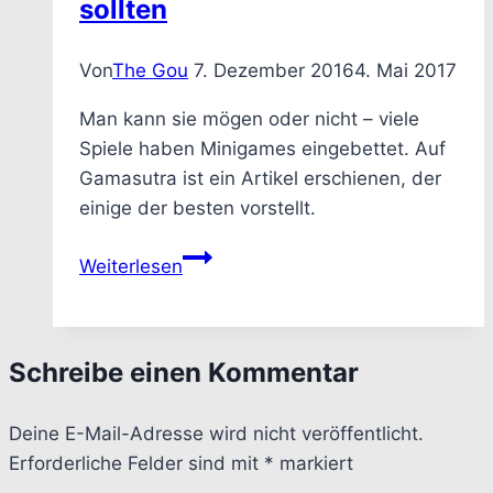
sollten
Von
The Gou
7. Dezember 2016
4. Mai 2017
Man kann sie mögen oder nicht – viele
Spiele haben Minigames eingebettet. Auf
Gamasutra ist ein Artikel erschienen, der
einige der besten vorstellt.
Gamasutra
Weiterlesen
Don’t
Miss:
7
Schreibe einen Kommentar
Minigames
die
Deine E-Mail-Adresse wird nicht veröffentlicht.
Spielentwickler
Erforderliche Felder sind mit
studieren
*
markiert
sollten