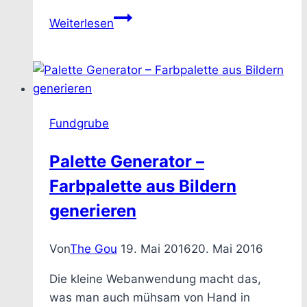
Reallusion
Weiterlesen
Character
Creator
3
–
Wie
Fundgrube
man
einen
Palette Generator –
neuen
Farbpalette aus Bildern
Morph-
Slider
generieren
aus
einem
Von
The Gou
19. Mai 2016
20. Mai 2016
Blender
OBJ
Die kleine Webanwendung macht das,
erstellt
was man auch mühsam von Hand in