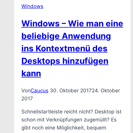
Energiesparmodus
Windows
für
USB
Windows – Wie man eine
deaktiviert
(selektives
beliebige Anwendung
USB-
ins Kontextmenü des
Energiesparen)
Desktops hinzufügen
kann
Von
Caucus
30. Oktober 2017
24. Oktober
2017
Schnellstartleiste reicht nicht? Desktop ist
schon mit Verknüpfungen zugemüllt? Es
gibt noch eine Möglichkeit, bequem