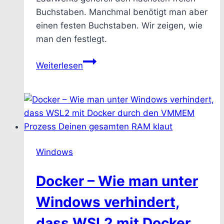
Buchstaben. Manchmal benötigt man aber
einen festen Buchstaben. Wir zeigen, wie
man den festlegt.
Wie
Weiterlesen
man
feste
Laufwerksbuchstaben
für
externe
Festplatten
Windows
und
USB-
Docker – Wie man unter
Sticks
vergibt
Windows verhindert,
dass WSL2 mit Docker