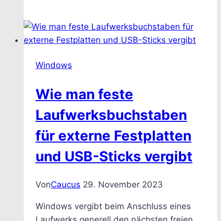
V
–
Wie
man
den
Windows
„The
Boot
Wie man feste
Loader
Failed“
Laufwerksbuchstaben
Fehler
für externe Festplatten
bei
der
und USB-Sticks vergibt
Installation
von
Von
Caucus
29. November 2023
Windows
11
Windows vergibt beim Anschluss eines
umgeht
Laufwerks generell den nächsten freien