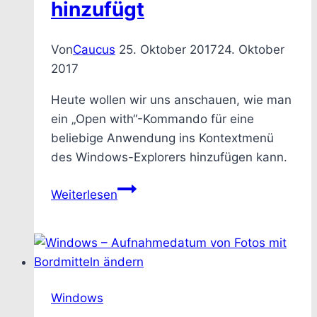
hinzufügt
Von
Caucus
25. Oktober 2017
24. Oktober
2017
Heute wollen wir uns anschauen, wie man
ein „Open with“-Kommando für eine
beliebige Anwendung ins Kontextmenü
des Windows-Explorers hinzufügen kann.
Wie
Weiterlesen
man
„Öffnen
mit“
einer
beliebige
Windows
Anwendung