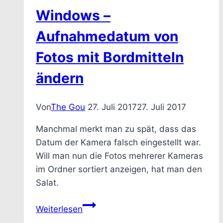
zum
Windows –
Windows
Kontextmenü
Aufnahmedatum von
hinzufügt
Fotos mit Bordmitteln
ändern
Von
The Gou
27. Juli 2017
27. Juli 2017
Manchmal merkt man zu spät, dass das
Datum der Kamera falsch eingestellt war.
Will man nun die Fotos mehrerer Kameras
im Ordner sortiert anzeigen, hat man den
Salat.
Windows
Weiterlesen
–