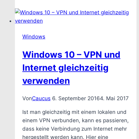
Aufnahmedatum
von
Fotos
mit
Windows
Bordmitteln
ändern
Windows 10 – VPN und
Internet gleichzeitig
verwenden
Von
Caucus
6. September 2016
4. Mai 2017
Ist man gleichzeitig mit einem lokalen und
einem VPN verbunden, kann es passieren,
dass keine Verbindung zum Internet mehr
hergestellt werden kann. Hier eine