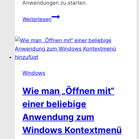
Anwendungen zu starten.
Windows
Weiterlesen
–
Wie
man
eine
beliebige
Anwendung
Windows
ins
Kontextmenü
Wie man „Öffnen mit“
des
Desktops
einer beliebige
hinzufügen
Anwendung zum
kann
Windows Kontextmenü