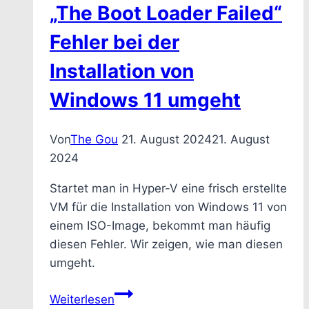
eine
„The Boot Loader Failed“
aktive
Fehler bei der
Ethernet
Kabelverbindung
Installation von
hat
Windows 11 umgeht
Von
The Gou
21. August 2024
21. August
2024
Startet man in Hyper-V eine frisch erstellte
VM für die Installation von Windows 11 von
einem ISO-Image, bekommt man häufig
diesen Fehler. Wir zeigen, wie man diesen
umgeht.
Hyper-
Weiterlesen