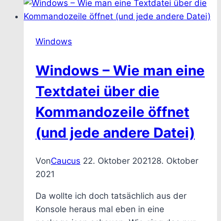
man
unter
Windows
Windows
verhindert,
dass
Windows – Wie man eine
WSL2
mit
Textdatei über die
Docker
Kommandozeile öffnet
durch
den
(und jede andere Datei)
VMMEM
Prozess
Von
Caucus
22. Oktober 2021
28. Oktober
Deinen
2021
gesamten
RAM
Da wollte ich doch tatsächlich aus der
klaut
Konsole heraus mal eben in eine