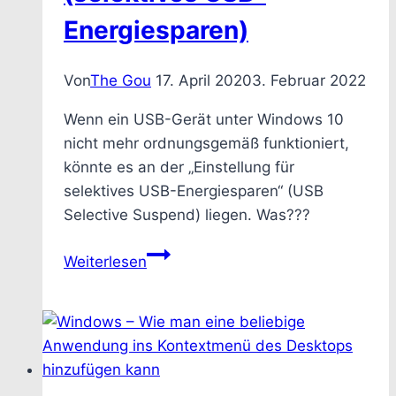
Energiesparen)
Von
The Gou
17. April 2020
3. Februar 2022
Wenn ein USB-Gerät unter Windows 10
nicht mehr ordnungsgemäß funktioniert,
könnte es an der „Einstellung für
selektives USB-Energiesparen“ (USB
Selective Suspend) liegen. Was???
Windows
Weiterlesen
10
–
Wie
man
den