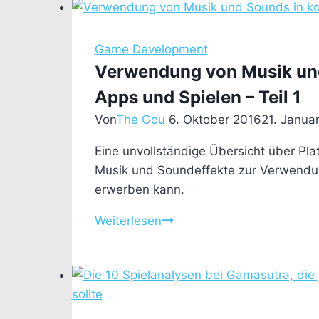
Game Development
Verwendung von Musik und
Apps und Spielen – Teil 1
Von
The Gou
6. Oktober 2016
21. Janua
Eine unvollständige Übersicht über Pl
Musik und Soundeffekte zur Verwendun
erwerben kann.
Verwendung
Weiterlesen
von
Musik
und
Sounds
in