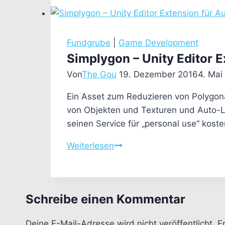
and
Best
Practices
for
Fundgrube
|
Game Development
Unity
Simplygon – Unity Editor 
Von
The Gou
19. Dezember 2016
4. Mai
Ein Asset zum Reduzieren von Polygon
von Objekten und Texturen und Auto-L
seinen Service für „personal use“ koste
Simplygon
Weiterlesen
–
Unity
Editor
Schreibe einen Kommentar
Extension
für
Deine E-Mail-Adresse wird nicht veröffentlicht.
E