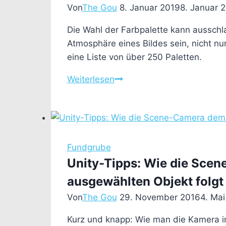
Entwickler
Von
The Gou
8. Januar 2019
8. Januar 
gelesen
Die Wahl der Farbpalette kann aussch
haben
Atmosphäre eines Bildes sein, nicht nur
sollte
eine Liste von über 250 Paletten.
Farbpaletten
Weiterlesen
für
Pixel
Art
Fundgrube
Unity-Tipps: Wie die Sce
ausgewählten Objekt folgt
Von
The Gou
29. November 2016
4. Mai
Kurz und knapp: Wie man die Kamera i