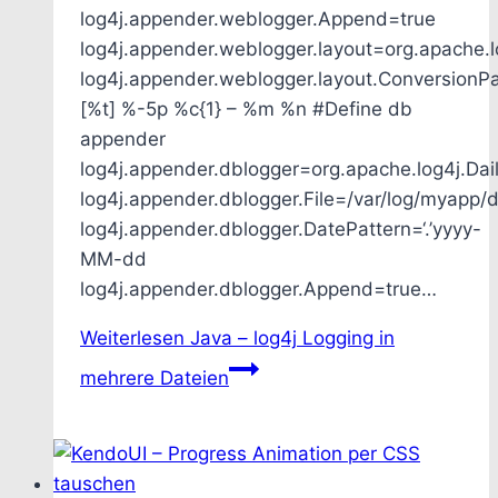
log4j.appender.weblogger.Append=true
log4j.appender.weblogger.layout=org.apache.l
log4j.appender.weblogger.layout.ConversionP
[%t] %-5p %c{1} – %m %n #Define db
appender
log4j.appender.dblogger=org.apache.log4j.Dai
log4j.appender.dblogger.File=/var/log/myapp/d
log4j.appender.dblogger.DatePattern=‘.’yyyy-
MM-dd
log4j.appender.dblogger.Append=true…
Weiterlesen
Java – log4j Logging in
mehrere Dateien