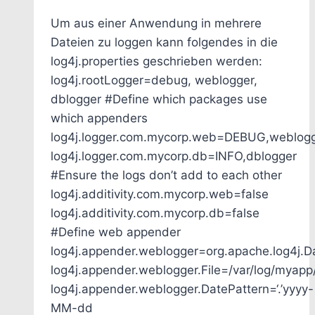
Um aus einer Anwendung in mehrere
Dateien zu loggen kann folgendes in die
log4j.properties geschrieben werden:
log4j.rootLogger=debug, weblogger,
dblogger #Define which packages use
which appenders
log4j.logger.com.mycorp.web=DEBUG,weblog
log4j.logger.com.mycorp.db=INFO,dblogger
#Ensure the logs don’t add to each other
log4j.additivity.com.mycorp.web=false
log4j.additivity.com.mycorp.db=false
#Define web appender
log4j.appender.weblogger=org.apache.log4j.Da
log4j.appender.weblogger.File=/var/log/myapp
log4j.appender.weblogger.DatePattern=‘.’yyyy-
MM-dd