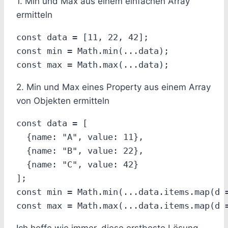
1. Min und Max aus einem einfachen Array
ermitteln
const data = [11, 22, 42];

const min = Math.min(...data);

2. Min und Max eines Property aus einem Array
von Objekten ermitteln
const data = [

  {name: "A", value: 11},

  {name: "B", value: 22},

  {name: "C", value: 42}

];

const min = Math.min(...data.items.map(d =