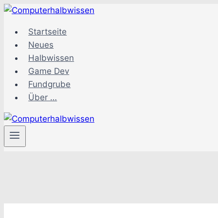
Zum
Inhalt
Startseite
springen
Neues
Halbwissen
Game Dev
Fundgrube
Über …