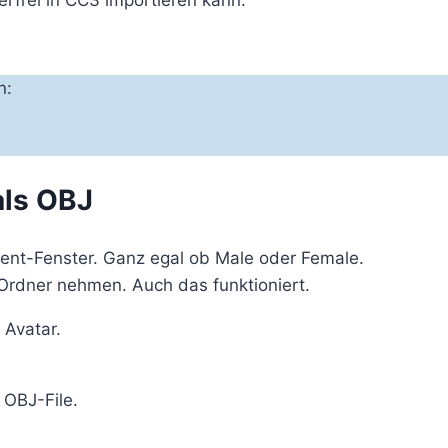
frei in CC3 importieren kann.
n:
als OBJ
nt-Fenster. Ganz egal ob Male oder Female.
rdner nehmen. Auch das funktioniert.
 Avatar.
 OBJ-File.