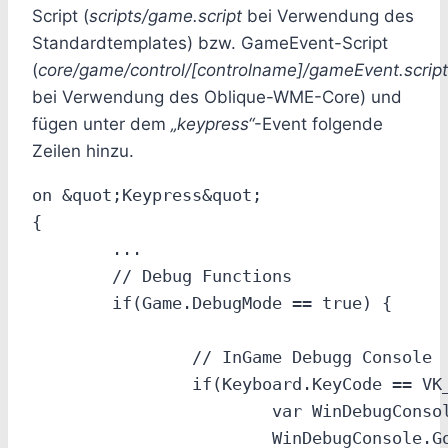
Script (
scripts/game.script
bei Verwendung des
Standardtemplates) bzw. GameEvent-Script
(
core/game/control/[controlname]/gameEvent.script
bei Verwendung des Oblique-WME-Core) und
fügen unter dem
„keypress“
-Event folgende
Zeilen hinzu.
on &quot;Keypress&quot;

{

	...

	// Debug Functions

	if(Game.DebugMode == true) {

		// InGame Debugg Console

		if(Keyboard.KeyCode == VK_TAB ) {

			var WinDebugConsole = Game.LoadWindow(&quot;console\debugConsole\debugConsole.window&quot;);

			WinDebugConsole.GoExclusive();
