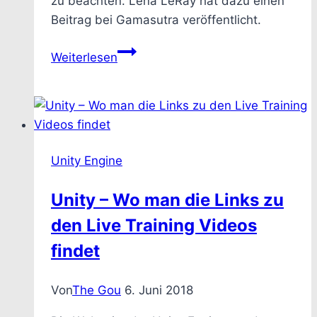
zu beachten. Lena LeRay hat dazu einen
Beitrag bei Gamasutra veröffentlicht.
distribute()
Weiterlesen
–
Alpha
der
Distributionsplattform
erzeugt
Unity Engine
Frust
Unity – Wo man die Links zu
den Live Training Videos
findet
Von
The Gou
6. Juni 2018