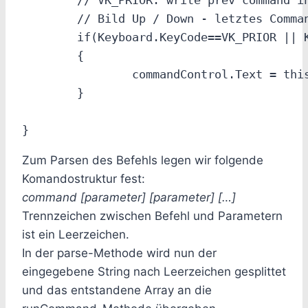
	// VK_PRIOR: write prev command in input field

	// Bild Up / Down - letztes Commando qwieder anzeigen

	if(Keyboard.KeyCode==VK_PRIOR || Keyboard.KeyCode == VK_PRIOR)

	{

		commandControl.Text = this.prevCommand;

	}

Zum Parsen des Befehls legen wir folgende
Komandostruktur fest:
command [parameter] [parameter] […]
Trennzeichen zwischen Befehl und Parametern
ist ein Leerzeichen.
In der parse-Methode wird nun der
eingegebene String nach Leerzeichen gesplittet
und das entstandene Array an die