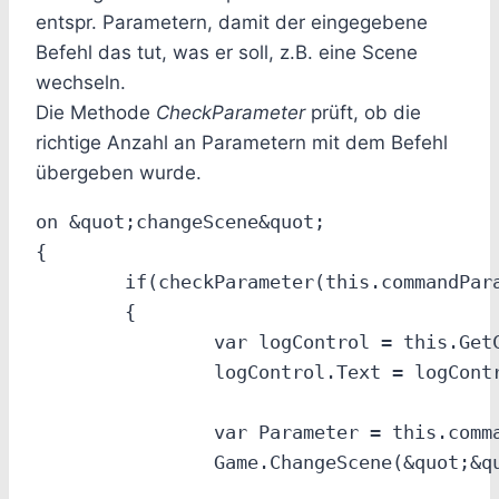
entspr. Parametern, damit der eingegebene
Befehl das tut, was er soll, z.B. eine Scene
wechseln.
Die Methode
CheckParameter
prüft, ob die
richtige Anzahl an Parametern mit dem Befehl
übergeben wurde.
on &quot;changeScene&quot;

{

	if(checkParameter(this.commandParameter,1))

	{

		var logControl = this.GetControl(&quot;log&quot;);

		logControl.Text = logControl.Text + &quot;~nrun command Game.ChangeScene().&quot;;

		var Parameter = this.commandParameter;

		Game.ChangeScene(&quot;&quot;+Parameter[1]+&quot;&quot;);
