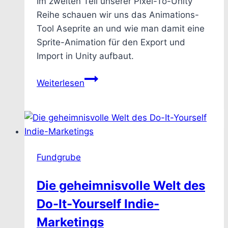
Im zweiten Teil unserer Pixel-To-Unity
Reihe schauen wir uns das Animations-
Tool Aseprite an und wie man damit eine
Sprite-Animation für den Export und
Import in Unity aufbaut.
Pixel
Weiterlesen
to
Unity
–
Wie
man
Fundgrube
ein
Pixel
Die geheimnisvolle Welt des
Sprite
Do-It-Yourself Indie-
in
Aseprite
Marketings