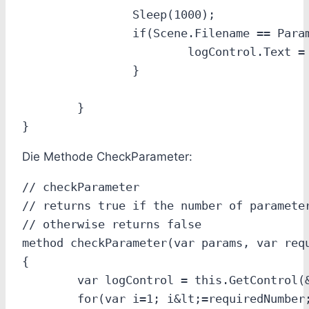
		Sleep(1000);

		if(Scene.Filename == Parameter[1]) {

			logControl.Text = logControl.Text + &quot;~nScene changed.&quot;;

		}

	}

Die Methode CheckParameter:
// checkParameter

// returns true if the number of parameter
// otherwise returns false

method checkParameter(var params, var requ
{

	var logControl = this.GetControl(&quot;log&quot;);

	for(var i=1; i&lt;=requiredNumber; i=i+1) {
