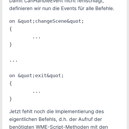
Damit
CanHandleEvent
nicht fehlschlägt,
definieren wir nun die Events für alle Befehle.
on &quot;changeScene&quot;

{

	...

}

...

on &quot;exit&quot;

{

	...

Jetzt fehlt noch die Implementierung des
eigentlichen Befehls, d.h. der Aufruf der
benötigten WME-Script-Methoden mit den