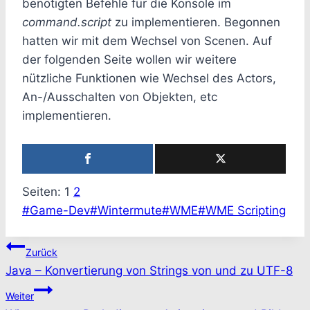
benötigten Befehle für die Konsole im
command.script
zu implementieren. Begonnen
hatten wir mit dem Wechsel von Scenen. Auf
der folgenden Seite wollen wir weitere
nützliche Funktionen wie Wechsel des Actors,
An-/Ausschalten von Objekten, etc
implementieren.
Seiten:
1
2
Schlagworte:
#
Game-Dev
#
Wintermute
#
WME
#
WME Scripting
Beitragsnavigation
Zurück
Java – Konvertierung von Strings von und zu UTF-8
Weiter