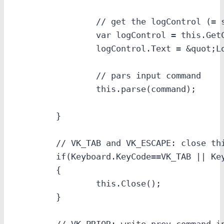
		// get the logControl (= static text field)

		var logControl = this.GetControl(&quot;log&quot;);

		logControl.Text = &quot;Log: &quot;;

		// pars input command

		this.parse(command);

	}

	// VK_TAB and VK_ESCAPE: close this window

	if(Keyboard.KeyCode==VK_TAB || Keyboard.KeyCode==VK_ESCAPE)

	{

		this.Close();

	}
