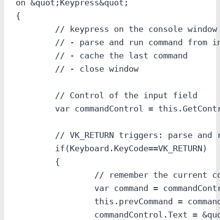
on &quot;Keypress&quot;

{

	// keypress on the console window triggers following actions

	// - parse and run command from input field

	// - cache the last command

	// - close window

	// Control of the input field

	var commandControl = this.GetControl(&quot;command&quot;);

	// VK_RETURN triggers: parse and run command from input field

	if(Keyboard.KeyCode==VK_RETURN)

	{

		// remember the current command and prev command

		var command = commandControl.Text;

		this.prevCommand = commandControl.Text;

		commandControl.Text = &quot;&quot;;
