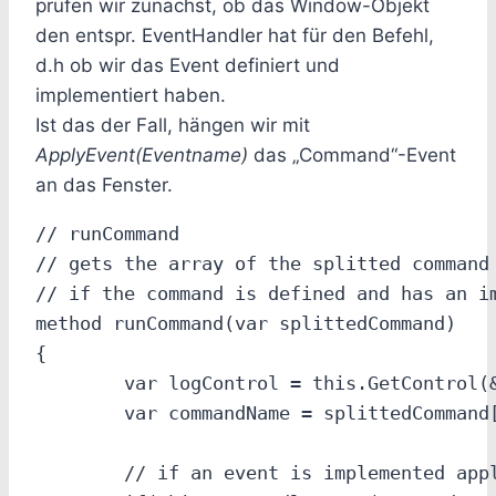
prüfen wir zunächst, ob das Window-Objekt
den entspr. EventHandler hat für den Befehl,
d.h ob wir das Event definiert und
implementiert haben.
Ist das der Fall, hängen wir mit
ApplyEvent(Eventname)
das „Command“-Event
an das Fenster.
// runCommand

// gets the array of the splitted command 
// if the command is defined and has an im
method runCommand(var splittedCommand)

{

	var logControl = this.GetControl(&quot;log&quot;);

	var commandName = splittedCommand[0];

	// if an event is implemented apply the command as event
