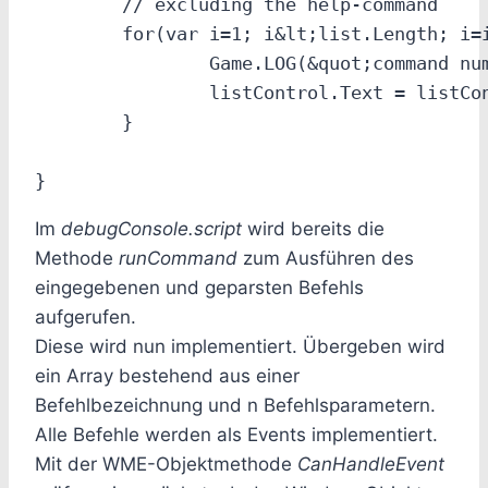
	// excluding the help-command

	for(var i=1; i&lt;list.Length; i=i+1) {

		Game.LOG(&quot;command number: &quot; +i);

		listControl.Text = listControl.Text + &quot;~n  &quot;+list[i];

	}

Im
debugConsole.script
wird bereits die
Methode
runCommand
zum Ausführen des
eingegebenen und geparsten Befehls
aufgerufen.
Diese wird nun implementiert. Übergeben wird
ein Array bestehend aus einer
Befehlbezeichnung und n Befehlsparametern.
Alle Befehle werden als Events implementiert.
Mit der WME-Objektmethode
CanHandleEvent