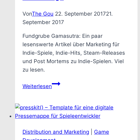
animiert
und
Von
The Gou
22. September 2017
21.
für
September 2017
den
Export
Fundgrube Gamasutra: Ein paar
vorbereitet
lesenswerte Artikel über Marketing für
Indie-Spiele, Indie-Hits, Steam-Releases
und Post Mortems zu Indie-Spielen. Viel
zu lesen.
Die
Weiterlesen
geheimnisvolle
Welt
des
Do-
It-
Distribution and Marketing
|
Game
Yourself