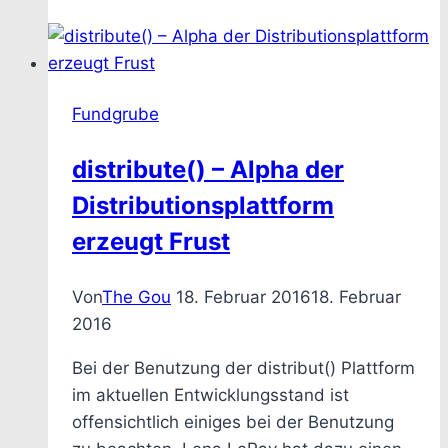
Template
für
eine
digitale
Fundgrube
Pressemappe
für
distribute() – Alpha der
Spieleentwickler
Distributionsplattform
erzeugt Frust
Von
The Gou
18. Februar 2016
18. Februar
2016
Bei der Benutzung der distribut() Plattform
im aktuellen Entwicklungsstand ist
offensichtlich einiges bei der Benutzung