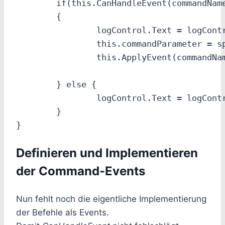
	if(this.CanHandleEvent(commandName))

	{

		logControl.Text = logControl.Text + &quot;~nTry to run command: &quot;+commandName;

		this.commandParameter = splittedCommand;

		this.ApplyEvent(commandName);

	} else {

		logControl.Text = logControl.Text + &quot;~nUnknown command: &quot;+commandName;

	}

Definieren und Implementieren
der Command-Events
Nun fehlt noch die eigentliche Implementierung
der Befehle als Events.