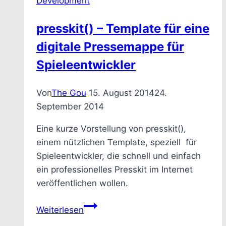
Development
Indie-
Marketings
presskit() – Template für eine
digitale Pressemappe für
Spieleentwickler
Von
The Gou
15. August 2014
24.
September 2014
Eine kurze Vorstellung von presskit(),
einem nützlichen Template, speziell für
Spieleentwickler, die schnell und einfach
ein professionelles Presskit im Internet
veröffentlichen wollen.
presskit()
Weiterlesen
–