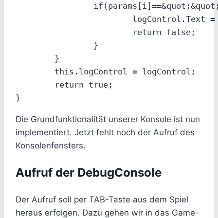
		if(params[i]==&quot;&quot; || params[i] == null) {

			logControl.Text = logControl.Text + &quot;~nWrong number of parameter. Number of required parameter: &quot;+requiredNumber;

			return false;

		}

	}

	this.logControl = logControl;

	return true;

Die Grundfunktionalität unserer Konsole ist nun
implementiert. Jetzt fehlt noch der Aufruf des
Konsolenfensters.
Aufruf der DebugConsole
Der Aufruf soll per TAB-Taste aus dem Spiel
heraus erfolgen. Dazu gehen wir in das Game-