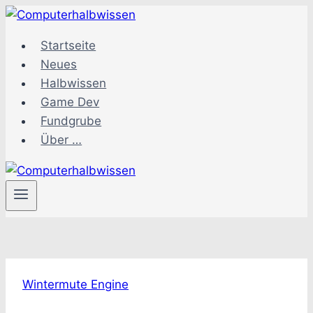
Zum
Inhalt
Startseite
springen
Neues
Halbwissen
Game Dev
Fundgrube
Über …
Wintermute Engine