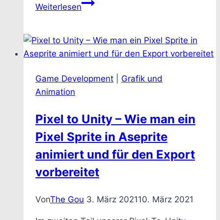
Was
Weiterlesen
ist
neu
in
Unity
5.6
Game Development
|
Grafik und
Animation
Pixel to Unity – Wie man ein
Pixel Sprite in Aseprite
animiert und für den Export
vorbereitet
Von
The Gou
3. März 2021
10. März 2021